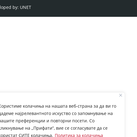
loped by:
UNET
Користиме колачиња на нашата веб-страна за да ви го
дадеме најрелевантното искуство со запомнување на
вашите преференции и повторни посети. Со
кликнување на „Прифати“, вие се согласувате да се
користат СИТЕ колачиња.
Политика за колачиња