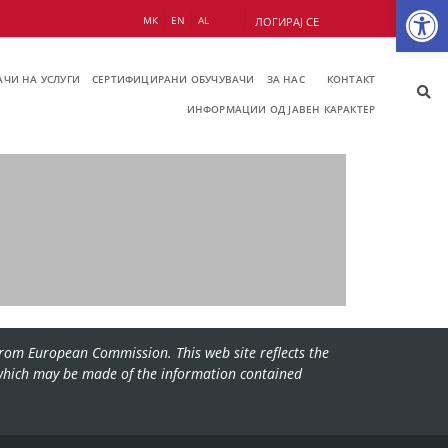
Op
МК
EN
AL
ЛОГИРАЈ СЕ
ЧИ НА УСЛУГИ
СЕРТИФИЦИРАНИ ОБУЧУВАЧИ
ЗА НАС
КОНТАКТ
ИНФОРМАЦИИ ОД ЈАВЕН КАРАКТЕР
rom European Commission. This web site reflects the
 which may be made of the information contained