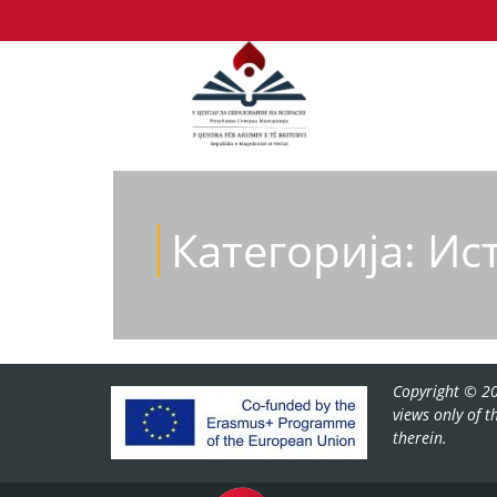
Категорија:
Ис
Copyright © 20
views only of 
therein.