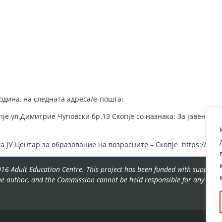
година, на следната адреса/е-пошта:
пје ул.Димитрие Чуповски бр.13 Скопје со назнака: За јавен по
на ЈУ Центар за образование на возрасните – Скопје https://www
16 Adult Education Centre. This project has been funded with support f
the author, and the Commission cannot be held responsible for any use