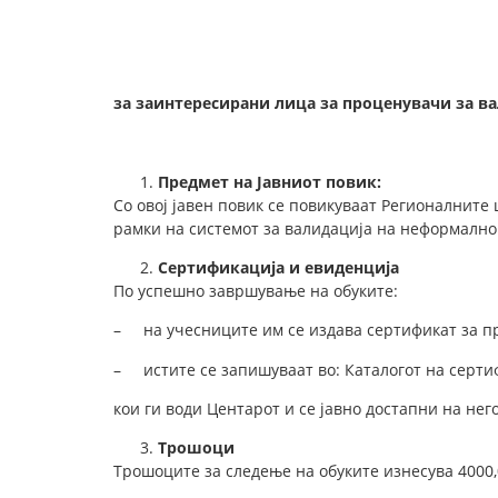
за заинтересирани лица за проценувачи за в
Предмет на Јавниот повик:
Со овој јавен повик се повикуваат Регионалните 
рамки на системот за валидација на неформалн
Сертификација и евиденција
По успешно завршување на обуките:
– на учесниците им се издава сертификат за пр
– истите се запишуваат во: Каталогот на серт
кои ги води Центарот и се јавно достапни на не
Трошоци
Трошоците за следење на обуките изнесува 4000,