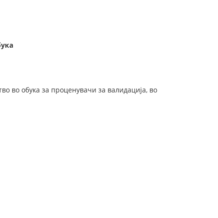
бука
тво во обука за проценувачи за валидација, во