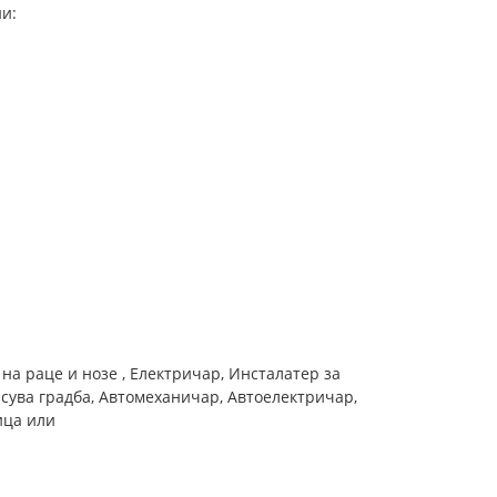
ни:
 на раце и нозе , Електричар, Инсталатер за
 сува градба, Автомеханичар, Автоелектричар,
ица или