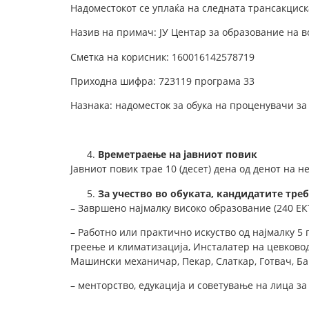
Надоместокот се уплаќа на следната трансакциск
Назив на примач: ЈУ Центар за образование на 
Сметка на корисник: 160016142578719
Приходна шифра: 723119 програма 33
Назнака: надоместок за обука на проценувачи за
Времетраење на јавниот повик
Јавниот повик трае 10 (десет) дена од денот на 
За учество во обуката, кандидатите тре
– Завршено најмалку високо образование (240 ЕК
– Работно или практично искуство од најмалку 5 
греење и климатизација, Инсталатер на цевковод
Машински механичар, Пекар, Слаткар, Готвач, Б
– менторство, едукација и советување на лица з