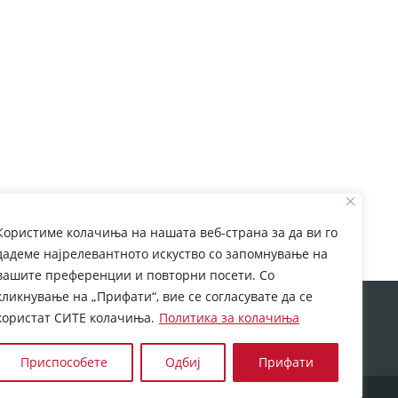
вик за проценувачи за валидација или на
Користиме колачиња на нашата веб-страна за да ви го
дадеме најрелевантното искуство со запомнување на
.cov.gov.mk/
вашите преференции и повторни посети. Со
кликнување на „Прифати“, вие се согласувате да се
rom European Commission. This web site reflects the
користат СИТЕ колачиња.
Политика за колачиња
 which may be made of the information contained
Приспособете
Одбиј
Прифати