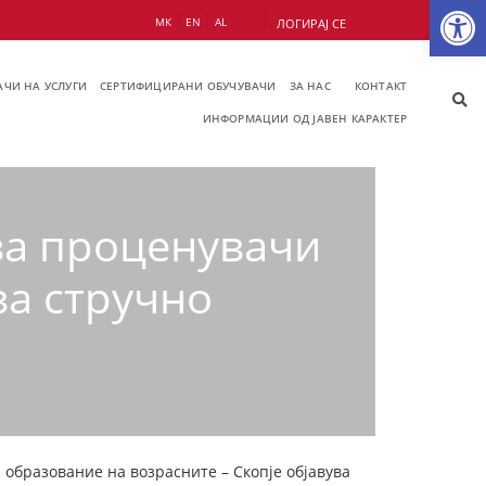
Op
МК
EN
AL
ЛОГИРАЈ СЕ
ЧИ НА УСЛУГИ
СЕРТИФИЦИРАНИ ОБУЧУВАЧИ
ЗА НАС
КОНТАКТ
ИНФОРМАЦИИ ОД ЈАВЕН КАРАКТЕР
за проценувачи
за стручно
а образование на возрасните – Скопје објавува