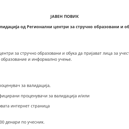
ЈАВЕН ПОВИК
алидација
од Регионални центри за стручно образовани и о
центри за стручно образовани и обука да пријават лица за учес
о образование и информално учење.
оценувач за валидација,
ифицирани проценувачи за валидација и/или
говата интернет страница
00 денари по учесник.