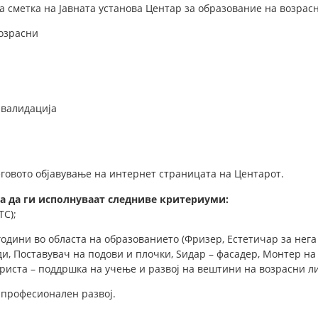
а сметка на Јавната установа Центар за образование на возрас
возрасни
 валидација
неговото објавување на интернет страницата на Центарот.
ба да ги исполнуваат следниве критериуми:
ТС);
години во областа на образованието (Фризер, Естетичар за нега
и, Поставувач на подови и плочки, Ѕидар – фасадер, Монтер на
ариста – поддршка на учење и развој на вештини на возрасни л
а професионален развој.