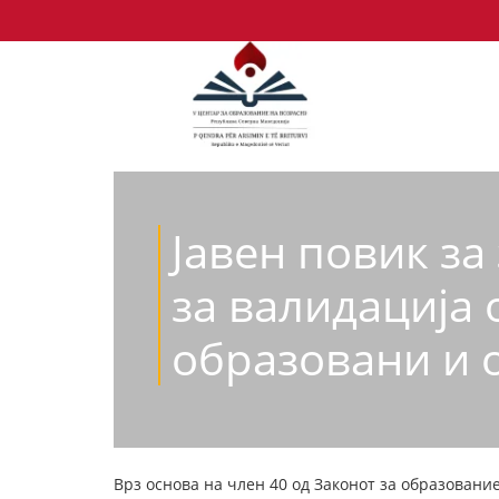
Јавен повик з
за валидација 
образовани и 
Врз основа на член 40 од Законот за образование 