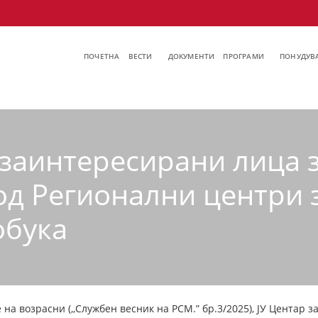
ПОЧЕТНА
ВЕСТИ
ДОКУМЕНТИ
ПРОГРАМИ
ПОНУДУВА
а заинтересирани лица 
од Регионални центри 
обука
на возрасни (,,Службен весник на РСМ.” бр.3/2025), ЈУ Центар з