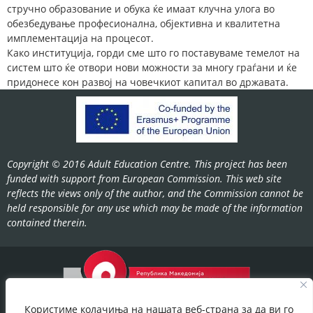
стручно образование и обука ќе имаат клучна улога во
обезбедување професионална, објективна и квалитетна
имплементација на процесот.
Како институција, горди сме што го поставуваме темелот на
систем што ќе отвори нови можности за многу граѓани и ќе
придонесе кон развој на човечкиот капитал во државата.
Copyright © 2016 Adult Education Centre. This project has been
funded with support from European Commission. This web site
reflects the views only of the author, and the Commission cannot be
held responsible for any use which may be made of the information
contained therein.
Користиме колачиња на нашата веб-страна за да ви го