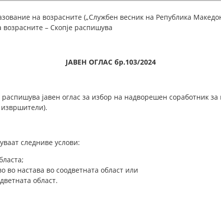
зование на возрасните („Службен весник на Република Македонија“
на возрасните – Скопје распишува
ЈАВЕН ОГЛАС бр.103/2024
е распишува јавен оглас за избор на надворешен соработник за
2 извршители).
уваат следниве услови:
бласта;
во во настава во соодветната област или
одветната област.