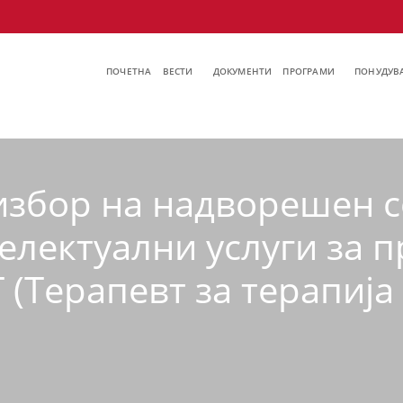
ПОЧЕТНА
ВЕСТИ
ДОКУМЕНТИ
ПРОГРАМИ
ПОНУДУВА
 избор на надворешен 
електуални услуги за 
Терапевт за терапија с