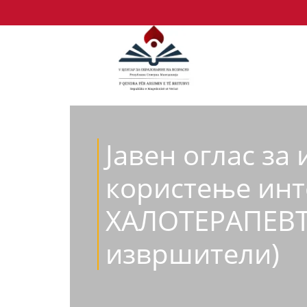
Jавен оглас за
користење инт
ХАЛОТЕРАПЕВТ (
извршители)