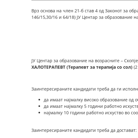
Врз основа на член 21-б став 4 од Законот за обра
146/15,30/16 и 64/18) ЈУ Центар за образование 
ЈУ Центар за образование на возрасните – Скопј
ХАЛОТЕРАПЕВТ (Терапевт за терапија со сол)
(
Заинтересираните кандидати треба да ги исполн
да имаат најмалку високо образование од о
да имаат најмалку 5 години работно искуст
најмалку 10 години работно искуство во со
Заинтересираните кандидати треба да достават: