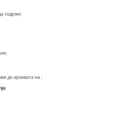
да содржи:
ние;
ви до архивата на :
пје