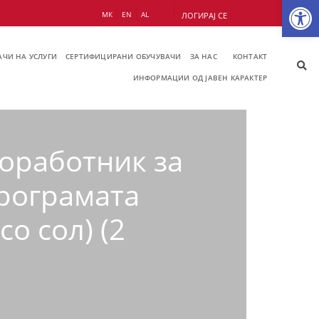
Op
МК
EN
AL
ЛОГИРАЈ СЕ
ЧИ НА УСЛУГИ
СЕРТИФИЦИРАНИ ОБУЧУВАЧИ
ЗА НАС
КОНТАКТ
ИНФОРМАЦИИ ОД ЈАВЕН КАРАКТЕР
соработник за
програмата
о сол) (2