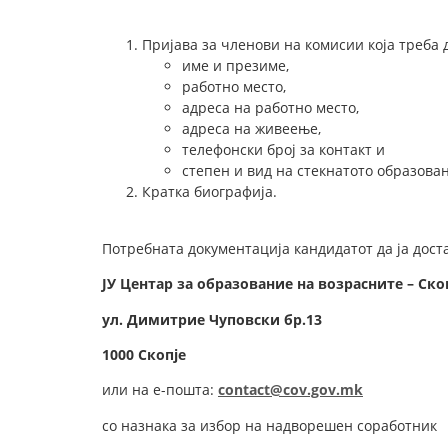
Пријава за членови на комисии која треба 
име и презиме,
работно место,
адреса на работно место,
адреса на живеење,
телефонски број за контакт и
степен и вид на стекнатото образова
Кратка биографија.
Потребната документација кандидатот да ја доста
ЈУ Центар за образование на возрасните – Ско
у
л.
Димитрие Чуповски
бр.
1
3
1000 Скопје
или на е-пошта:
contact@cov.gov.mk
со назнака за избор на надворешен соработник