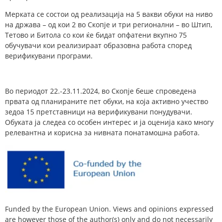
Мерката се состои од реализација на 5 вакви обуки на ниво
на држава – од кои 2 во Скопје и три регионални – во Штип,
Тетово и Битола со кои ќе бидат опфатени вкупно 75
обучувачи кои реализираат образовна работа според
верификувани програми.
Во периодот 22.-23.11.2024, во Скопје беше спроведена
првата од планираните пет обуки, на која активно учество
зедоа 15 претставници на верификувани понудувачи.
Обуката ја следеа со особен интерес и ја оценија како многу
релевантна и корисна за нивната понатамошна работа.
Funded by the European Union. Views and opinions expressed
are however those of the author(s) only and do not necessarily