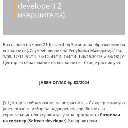
developer) 2
извршители).
Врз основа на член 21-б став 4 од Законот за образование на
возрасните („Службен весник на Република Македонија“ бр.
7/08, 17/11, 51/11, 74/12, 41/14, 144/14, 146/15,30/16 и 64/18) ЈУ
Центар за образование на возрасните – Скопје распишува
ЈАВЕН ОГЛАС бр.83/2024
ЈУ Центар за образование на возрасните – Скопје распишува
јавен оглас за избор на надворешен соработник за
користење интелектуални услуги за програматa
Развивач
на софтвер (Softwer developer)
2 извршители).