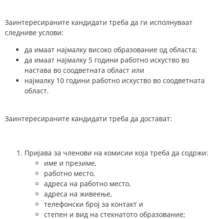
Заинтересираните кандидати треба да ги исполнуваат
следниве услови:
да имаат најмалку високо образование од областа;
да имаат најмалку 5 години работно искуство во
настава во соодветната област или
најмалку 10 години работно искуство во соодветната
област.
Заинтересираните кандидати треба да достават:
Пријава за членови на комисии која треба да содржи:
име и презиме,
работно место,
адреса на работно место,
адреса на живеење,
телефонски број за контакт и
степен и вид на стекнатото образование;