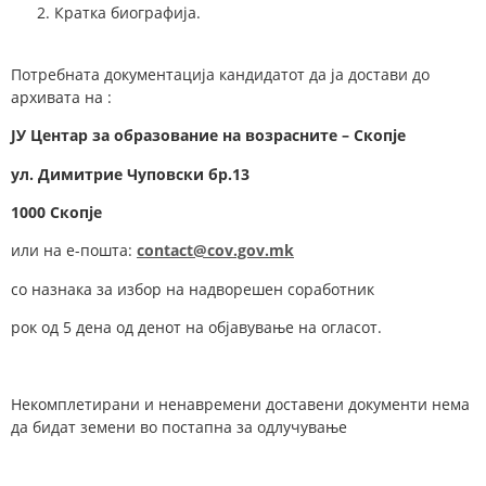
Кратка биографија.
Потребната документација кандидатот да ја достави до
архивата на :
ЈУ Центар за образование на возрасните – Скопје
у
л.
Димитрие Чуповски
бр.
1
3
1000 Скопје
или на е-пошта:
contact@cov.gov.mk
со назнака за избор на надворешен соработник
рок од 5 дена од денот на објавување на огласот.
Некомплетирани и ненавремени доставени документи нема
да бидат земени во постапна за одлучување