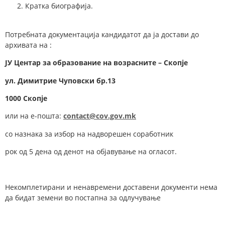
Кратка биографија.
Потребната документација кандидатот да ја достави до
архивата на :
ЈУ Центар за образование на возрасните – Скопје
у
л.
Димитрие Чуповски
бр.
1
3
1000 Скопје
или на е-пошта:
contact@cov.gov.mk
со назнака за избор на надворешен соработник
рок од 5 дена од денот на објавување на огласот.
Некомплетирани и ненавремени доставени документи нема
да бидат земени во постапна за одлучување