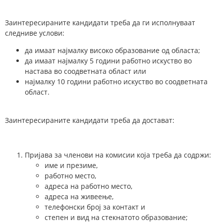
Заинтересираните кандидати треба да ги исполнуваат
следниве услови:
да имаат најмалку високо образование од областа;
да имаат најмалку 5 години работно искуство во
настава во соодветната област или
најмалку 10 години работно искуство во соодветната
област.
Заинтересираните кандидати треба да достават:
Пријава за членови на комисии која треба да содржи:
име и презиме,
работно место,
адреса на работно место,
адреса на живеење,
телефонски број за контакт и
степен и вид на стекнатото образование;