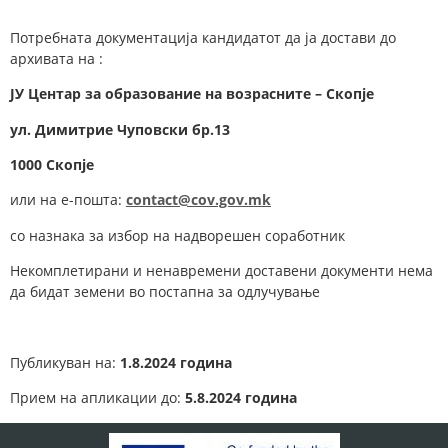
Потребната документација кандидатот да ја достави до
архивата на :
ЈУ Центар за образование на возрасните – Скопје
у
л.
Димитрие Чуповски
бр.
1
3
1000 Скопје
или на е-пошта:
contact@cov.gov.mk
со назнака за избор на надворешен соработник
Некомплетирани и ненавремени доставени документи нема
да бидат земени во постапна за одлучување
Публикуван на:
1.8.2024 година
Прием на апликации до:
5.8.2024 година