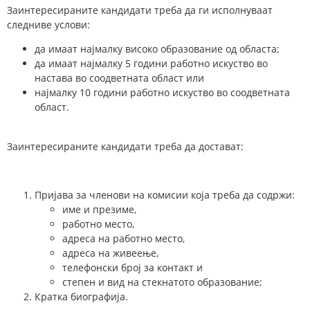
Заинтересираните кандидати треба да ги исполнуваат
следниве услови:
да имаат најмалку високо образование од областа;
да имаат најмалку 5 години работно искуство во
настава во соодветната област или
најмалку 10 години работно искуство во соодветната
област.
Заинтересираните кандидати треба да достават:
Пријава за членови на комисии која треба да содржи:
име и презиме,
работно место,
адреса на работно место,
адреса на живеење,
телефонски број за контакт и
степен и вид на стекнатото образование;
Кратка биографија.