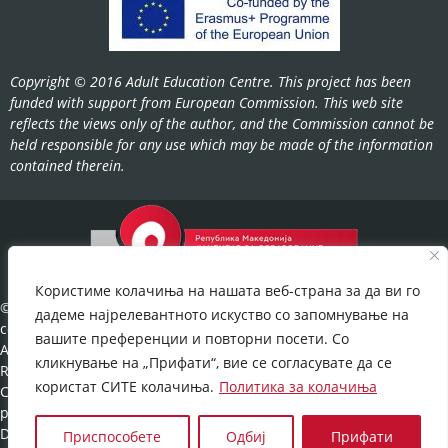
Copyright © 2016 Adult Education Centre. This project has been
funded with support from European Commission. This web site
reflects the views only of the author, and the Commission cannot be
held responsible for any use which may be made of the information
contained therein.
Користиме колачиња на нашата веб-страна за да ви го
©2022-
дадеме најрелевантното искуство со запомнување на
cov.gov.mk.
вашите преференции и повторни посети. Со
All Rights
кликнување на „Прифати“, вие се согласувате да се
Reserved.
користат СИТЕ колачиња.
Политика за колачиња
Cookies
policy
©
Developed
Приспособете
Одбиј
Прифати