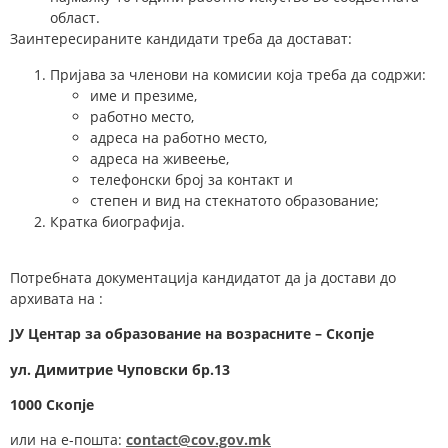
област.
Заинтересираните кандидати треба да достават:
Пријава за членови на комисии која треба да содржи:
име и презиме,
работно место,
адреса на работно место,
адреса на живеење,
телефонски број за контакт и
степен и вид на стекнатото образование;
Кратка биографија.
Потребната документација кандидатот да ја достави до
архивата на :
ЈУ Центар за образование на возрасните – Скопје
у
л.
Димитрие Чуповски
бр.13
1000 Скопје
или на е-пошта:
contact@cov.gov.mk