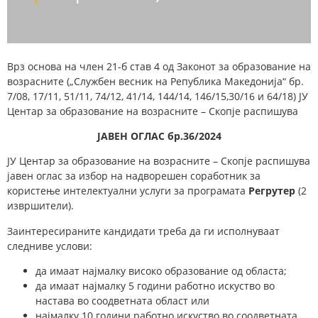
Врз основа на член 21-б став 4 од Законот за образование на
возрасните („Службен весник на Република Македонија“ бр.
7/08, 17/11, 51/11, 74/12, 41/14, 144/14, 146/15,30/16 и 64/18) ЈУ
Центар за образование на возрасните – Скопје распишува
ЈАВЕН ОГЛАС бр.36/202
4
ЈУ Центар за образование на возрасните – Скопје распишува
јавен оглас за избор на надворешен соработник за
користење интелектуални услуги за програмата
Регрутер
(2
извршители).
Заинтересираните кандидати треба да ги исполнуваат
следниве услови:
да имаат најмалку високо образование од областа;
да имаат најмалку 5 години работно искуство во
настава во соодветната област или
најмалку 10 години работно искуство во соодветната