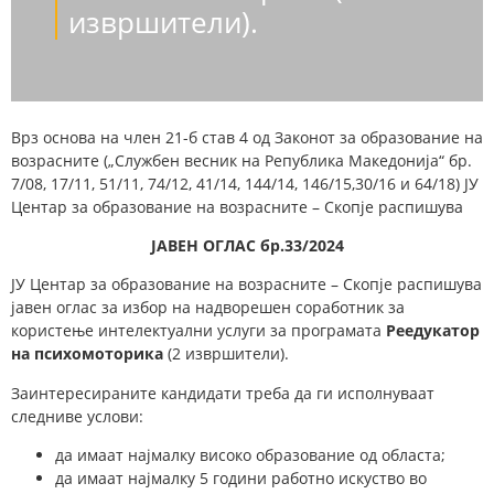
извршители).
Врз основа на член 21-б став 4 од Законот за образование на
возрасните („Службен весник на Република Македонија“ бр.
7/08, 17/11, 51/11, 74/12, 41/14, 144/14, 146/15,30/16 и 64/18) ЈУ
Центар за образование на возрасните – Скопје распишува
ЈАВЕН ОГЛАС бр.33/202
4
ЈУ Центар за образование на возрасните – Скопје распишува
јавен оглас за избор на надворешен соработник за
користење интелектуални услуги за програмата
Реедукатор
на психомоторика
(2 извршители).
Заинтересираните кандидати треба да ги исполнуваат
следниве услови:
да имаат најмалку високо образование од областа;
да имаат најмалку 5 години работно искуство во