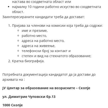
настава во соодветната област или
најмалку 10 години работно искуство во соодветната
област.
Заинтересираните кандидати треба да достават:
Пријава за членови на комисии која треба да содржи:
име и презиме,
работно место,
адреса на работно место,
адреса на живеење,
телефонски број за контакт и
степен и вид на стекнатото образование;
Кратка биографија.
Потребната документација кандидатот да ја достави до
архивата на :
ЈУ Центар за образование на возрасните – Скопје
у
л.
Димитрие Чуповски
бр.13
1000 Скопје