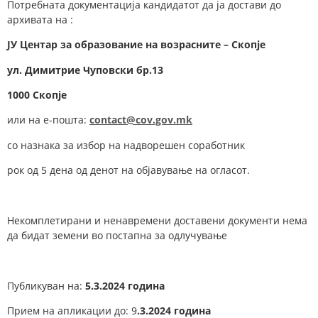
Потребната документација кандидатот да ја достави до
архивата на :
ЈУ Центар за образование на возрасните – Скопје
у
л.
Димитрие Чуповски
бр.
1
3
1000 Скопје
или на е-пошта:
contact@cov.gov.mk
со назнака за избор на надворешен соработник
рок од 5 дена од денот на објавување на огласот.
Некомплетирани и ненавремени доставени документи нема
да бидат земени во постапна за одлучување
Публикуван на:
5.3.2024 година
Прием на апликации до: 9
.3.2024 година