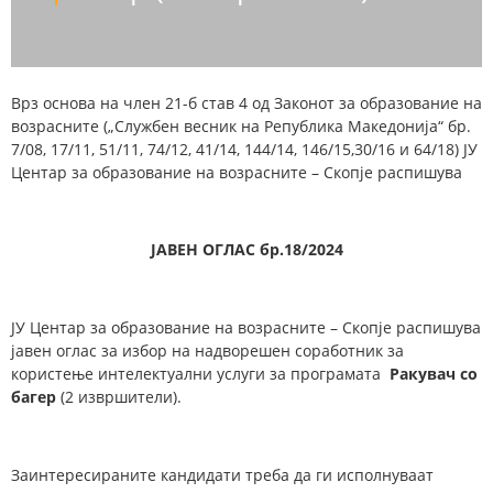
Врз основа на член 21-б став 4 од Законот за образование на
возрасните („Службен весник на Република Македонија“ бр.
7/08, 17/11, 51/11, 74/12, 41/14, 144/14, 146/15,30/16 и 64/18) ЈУ
Центар за образование на возрасните – Скопје распишува
ЈАВЕН ОГЛАС бр.
18
/2024
ЈУ Центар за образование на возрасните – Скопје распишува
јавен оглас за избор на надворешен соработник за
користење интелектуални услуги за програмата
Ракувач со
багер
(2 извршители).
Заинтересираните кандидати треба да ги исполнуваат