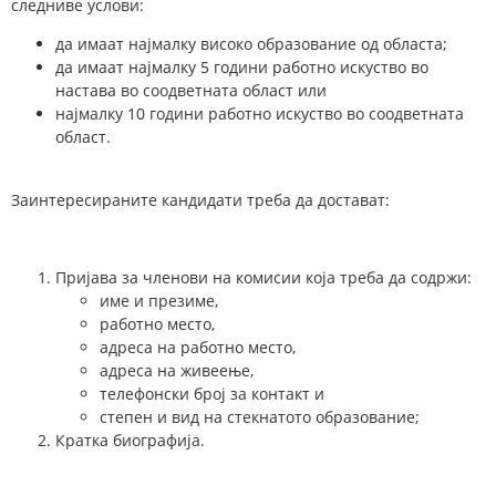
следниве услови:
да имаат најмалку високо образование од областа;
да имаат најмалку 5 години работно искуство во
настава во соодветната област или
најмалку 10 години работно искуство во соодветната
област.
Заинтересираните кандидати треба да достават:
Пријава за членови на комисии која треба да содржи:
име и презиме,
работно место,
адреса на работно место,
адреса на живеење,
телефонски број за контакт и
степен и вид на стекнатото образование;
Кратка биографија.