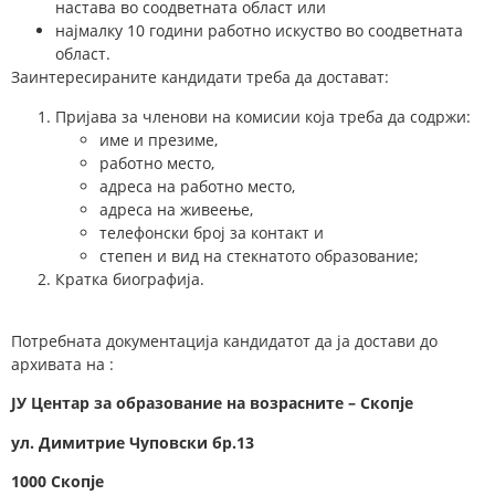
настава во соодветната област или
најмалку 10 години работно искуство во соодветната
област.
Заинтересираните кандидати треба да достават:
Пријава за членови на комисии која треба да содржи:
име и презиме,
работно место,
адреса на работно место,
адреса на живеење,
телефонски број за контакт и
степен и вид на стекнатото образование;
Кратка биографија.
Потребната документација кандидатот да ја достави до
архивата на :
ЈУ Центар за образование на возрасните – Скопје
у
л.
Димитрие Чуповски
бр.13
1000 Скопје