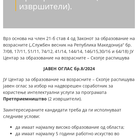
извршители).
Врз основа на член 21-б став 4 од Законот за образование на
возрасните („Службен весник на Република Македонија“ бр.
7/08, 17/11, 51/11, 74/12, 41/14, 144/14, 146/15,30/16 и 64/18) ЈУ
Центар за образование на возрасните – Скопје распишува
ЈАВЕН ОГЛАС бр.8/2024
ЈУ Центар за образование на возрасните – Скопје распишува
јавен оглас за избор на надворешен соработник за
користење интелектуални услуги за програмата
Претприемништво
(2 извршители).
Заинтересираните кандидати треба да ги исполнуваат
следниве услови:
да имаат најмалку високо образование од областа;
да имаат најмалку 5 години работно искуство во