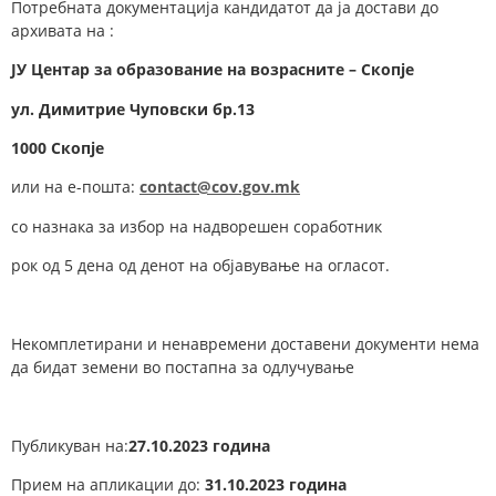
Потребната документација кандидатот да ја достави до
архивата на :
ЈУ Центар за образование на возрасните – Скопје
у
л.
Димитрие Чуповски
бр.
1
3
1000 Скопје
или на е-пошта:
contact@cov.gov.mk
со назнака за избор на надворешен соработник
рок од 5 дена од денот на објавување на огласот.
Некомплетирани и ненавремени доставени документи нема
да бидат земени во постапна за одлучување
Публикуван на:
27.10.2023 година
Прием на апликации до:
31.10.2023 година