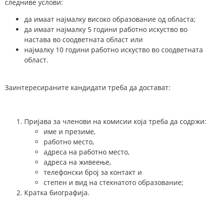
следниве услови:
да имаат најмалку високо образование од областа;
да имаат најмалку 5 години работно искуство во
настава во соодветната област или
најмалку 10 години работно искуство во соодветната
област.
Заинтересираните кандидати треба да достават:
Пријава за членови на комисии која треба да содржи:
име и презиме,
работно место,
адреса на работно место,
адреса на живеење,
телефонски број за контакт и
степен и вид на стекнатото образование;
Кратка биографија.