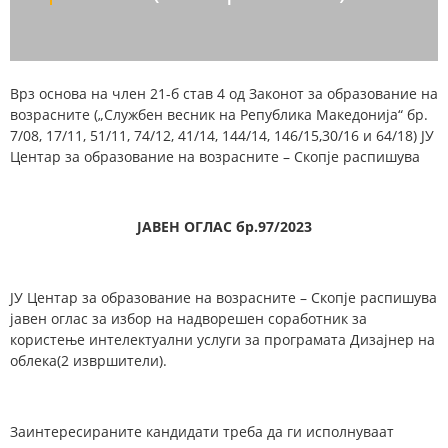
Врз основа на член 21-б став 4 од Законот за образование на
возрасните („Службен весник на Република Македонија“ бр.
7/08, 17/11, 51/11, 74/12, 41/14, 144/14, 146/15,30/16 и 64/18) ЈУ
Центар за образование на возрасните – Скопје распишува
ЈАВЕН ОГЛАС бр.97/2023
ЈУ Центар за образование на возрасните – Скопје распишува
јавен оглас за избор на надворешен соработник за
користење интелектуални услуги за програматa Дизајнер на
облека(2 извршители).
Заинтересираните кандидати треба да ги исполнуваат