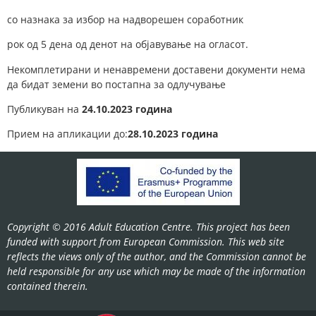
со назнака за избор на надворешен соработник
рок од 5 дена од денот на објавување на огласот.
Некомплетирани и ненавремени доставени документи нема
да бидат земени во постапна за одлучување
Публикуван на
24.10.2023 година
Прием на апликации до:
28.10.2023 година
Copyright © 2016 Adult Education Centre. This project has been
funded with support from European Commission. This web site
reflects the views only of the author, and the Commission cannot be
held responsible for any use which may be made of the information
contained therein.