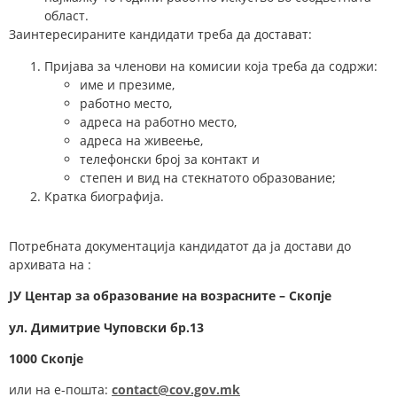
област.
Заинтересираните кандидати треба да достават:
Пријава за членови на комисии која треба да содржи:
име и презиме,
работно место,
адреса на работно место,
адреса на живеење,
телефонски број за контакт и
степен и вид на стекнатото образование;
Кратка биографија.
Потребната документација кандидатот да ја достави до
архивата на :
ЈУ Центар за образование на возрасните – Скопје
у
л.
Димитрие Чуповски
бр.13
1000 Скопје
или на е-пошта:
contact@cov.gov.mk