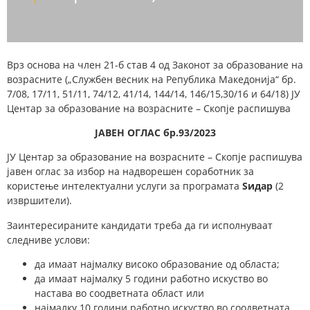
Врз основа на член 21-б став 4 од Законот за образование на
возрасните („Службен весник на Република Македонија“ бр.
7/08, 17/11, 51/11, 74/12, 41/14, 144/14, 146/15,30/16 и 64/18) ЈУ
Центар за образование на возрасните – Скопје распишува
ЈАВЕН ОГЛАС бр.93/202
3
ЈУ Центар за образование на возрасните – Скопје распишува
јавен оглас за избор на надворешен соработник за
користење интелектуални услуги за програмата
Ѕидар
(2
извршители).
Заинтересираните кандидати треба да ги исполнуваат
следниве услови:
да имаат најмалку високо образование од областа;
да имаат најмалку 5 години работно искуство во
настава во соодветната област или
најмалку 10 години работно искуство во соодветната