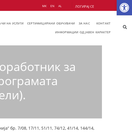
Op
МК
EN
AL
ЛОГИРАЈ СЕ
ЧИ НА УСЛУГИ
СЕРТИФИЦИРАНИ ОБУЧУВАЧИ
ЗА НАС
КОНТАКТ
ИНФОРМАЦИИ ОД ЈАВЕН КАРАКТЕР
соработник за
програматa
ели).
 бр. 7/08, 17/11, 51/11, 74/12, 41/14, 144/14,