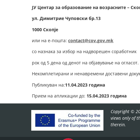
ЈУ Центар за образование на возрасните – Ско
у
л.
Димитрие Чуповски
бр.
1
3
1000 Скопје
или на е-пошта:
contact@cov.gov.mk
со назнака за избор на надворешен соработник
рок од 5 дена од денот на објавување на огласот.
Некомплетирани и ненавремени доставени докум
Публикуван на:
11.04.2023 година
Прием на апликации до:
15.04.2023 година
Copyright © 20
views only of 
therein.