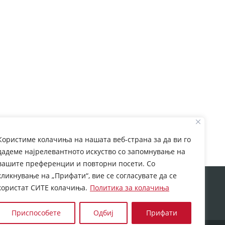
Користиме колачиња на нашата веб-страна за да ви го
дадеме најрелевантното искуство со запомнување на
вашите преференции и повторни посети. Со
кликнување на „Прифати“, вие се согласувате да се
rom European Commission. This web site reflects the
користат СИТЕ колачиња.
Политика за колачиња
 which may be made of the information contained
Приспособете
Одбиј
Прифати