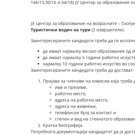
146/15,30/16 и 64/18) ЈУ Центар за образование 
ЈУ Центар за образование на возрасните – Скопј
Туристички водич на тури
(2 извршители).
Заинтересираните кандидати треба да ги исполн
да имаат најмалку високо образование од о
да имаат најмалку 5 години работно искуст
најмалку 10 години работно искуство во со
Заинтересираните кандидати треба да достават:
Пријава за членови на комисии која треба 
име и презиме,
работно место,
адреса на работно место,
адреса на живеење,
телефонски број за контакт и
степен и вид на стекнатото образова
Кратка биографија.
Потребната документација кандидатот да ја доста