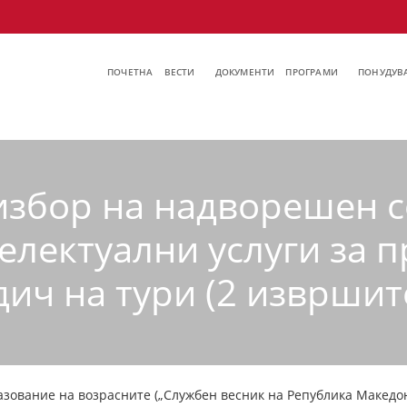
ПОЧЕТНА
ВЕСТИ
ДОКУМЕНТИ
ПРОГРАМИ
ПОНУДУВА
 избор на надворешен 
електуални услуги за 
ич на тури (2 извршит
зование на возрасните („Службен весник на Република Македонија“