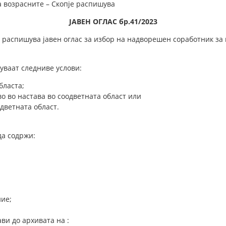
на возрасните – Скопје распишува
ЈАВЕН ОГЛАС бр.
41
/202
3
е распишува јавен оглас за избор на надворешен соработник за
уваат следниве услови:
бласта;
во во настава во соодветната област или
одветната област.
да содржи:
ние;
ви до архивата на :