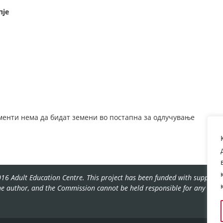
пје
енти нема да бидат земени во постапна за одлучување
16 Adult Education Centre. This project has been funded with support f
the author, and the Commission cannot be held responsible for any use