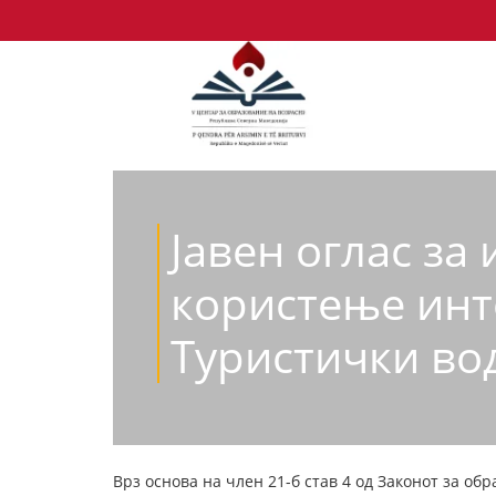
Jавен оглас за
користење инт
Туристички вод
Врз основа на член 21-б став 4 од Законот за обра