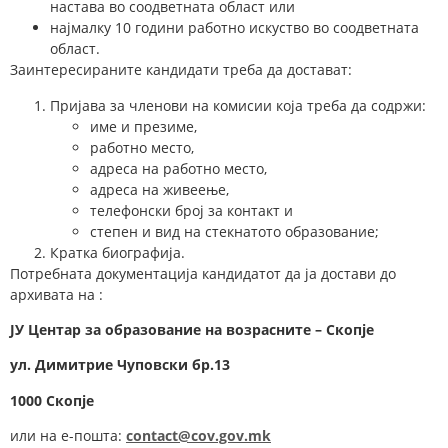
настава во соодветната област или
најмалку 10 години работно искуство во соодветната
област.
Заинтересираните кандидати треба да достават:
Пријава за членови на комисии која треба да содржи:
име и презиме,
работно место,
адреса на работно место,
адреса на живеење,
телефонски број за контакт и
степен и вид на стекнатото образование;
Кратка биографија.
Потребната документација кандидатот да ја достави до
архивата на :
ЈУ Центар за образование на возрасните – Скопје
у
л.
Димитрие Чуповски
бр.
1
3
1000 Скопје
или на е-пошта:
contact@cov.gov.mk