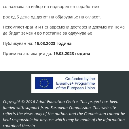
со назнака за избор на надворешен соработник
рок од 5 дена од денот на објавување на огласот.
Некомплетирани и ненавремени доставени документи нема
да бидат земени во постапна за одлучување
Публикуван на:
15.
0
3.2023 година
Прием на апликации до:
19.
0
3.2023 година
Copyright © 2016 Adult Education Centre. This project has been
funded with support from European Commission. This web site
reflects the views only of the author, and the Commission cannot be
held responsible for any use which may be made of the information
contained therein.