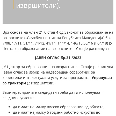
извршители).
Врз основа на член 21-б став 4 од Законот за образование на
возрасните („Службен весник на Република Македонија“ бр.
7/08, 17/11, 51/11, 74/12, 41/14, 144/14, 146/15,30/16 и 64/18) ЈУ
Центар за образование на возрасните – Скопје распишува
ЈАВЕН ОГЛАС бр.31 /2023
ЈУ Центар за образование на возрасните – Скопје распишува
јавен оглас за избор на надворешен соработник за
користење интелектуални услуги за програмата
Управувач
со трактори
(2 извршители).
Заинтересираните кандидати треба да ги исполнуваат
следниве услови:
да имаат најмалку високо образование од областа;
да имаат најмалку 5 години работно искуство во