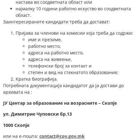
настава во соодветната област или
најмалку 10 години работно искуство во соодветната
област.
Заинтересираните кандидати треба да достават:
Пријава за членови на комисии која треба да содржи:
име и презиме,
работно место,
адреса на работно место,
адреса на живеење,
телефонски број за контакт и
степен и вид на стекнатото образование;
Кратка биографија.
Потребната документација кандидатот да ја достави до
архивата на :
ЈУ Центар за образование на возрасните – Скопје
у
л.
Димитрие Чуповски
бр.13
1000 Скопје
или на е-пошта:
contact@cov.gov.mk