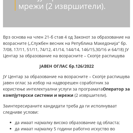
мрежи (2 извршители).
Врз основа на член 21-б став 4 од Законот за образование на
возрасните („Службен весник на Република Македонија“ бр.
7/08, 17/11, 51/11, 74/12, 41/14, 144/14, 146/15,30/16 и 64/18) ЈУ
Центар за образование на возрасните – Скопје распишува
ЈАВЕН ОГЛАС бр.126/202
2
ЈУ Центар за образование на возрасните – Скопје распишува
јавен оглас за избор на надворешен соработник за
користење интелектуални услуги за програмата
Оператор за
компјутерски системи и мрежи
(2 извршители).
Заинтересираните кандидати треба да ги исполнуваат
следниве услови:
да имаат најмалку високо образование од областа;
да имаат најмалку 5 години работно искуство во