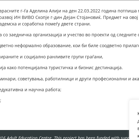
зрасните г-ѓа Аделина Алији на ден 22.03.2022 година потпиша
развој ИН ВИВО Скопје г-дин Дејан Стојановиќ.
Предмет на ово
адемска и соработка
помеѓу двете страни.
а со заедничка организација и учество во проекти од следните 
етно неформално образование, кои би биле соодветно прилаго
раните и социјално ранливите групи граѓани,
 како потенцијална туристичка и бизнис дестинација.
инари, советувања, работилници и други професионални и ака
укативнa и научна работа;
;
16 Adult Education Centre. This project has been funded with support f