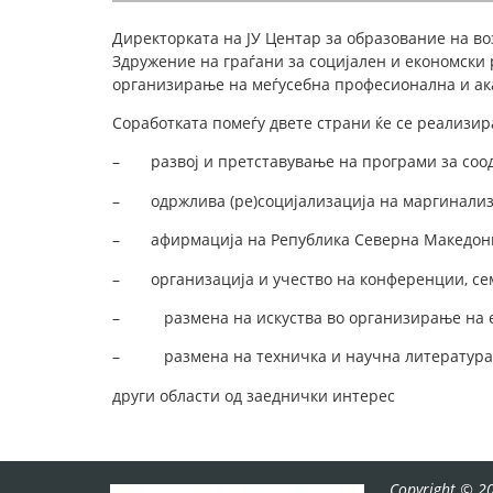
Директорката на ЈУ Центар за образование на во
Здружение на граѓани за социјален и економски 
организирање
на меѓусебна професионална и ак
Соработката помеѓу двете страни ќе се реализир
– развој и претставување на програми за соодв
– одржлива (ре)социјализација на маргинализи
– афирмација на Република Северна Македонија
– организација и учество на конференции, сем
– размена на искуства во организирање на ед
– размена на техничка и научна литература
други области од заеднички интерес
Copyright © 20