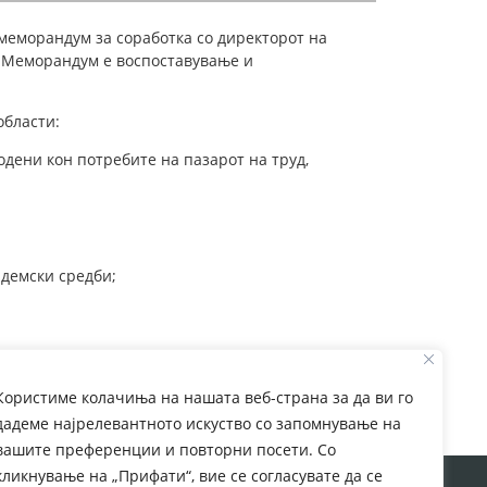
 меморандум за соработка со директорот на
ј Меморандум е воспоставување и
области:
дени кон потребите на пазарот на труд,
демски средби;
Користиме колачиња на нашата веб-страна за да ви го
дадеме најрелевантното искуство со запомнување на
вашите преференции и повторни посети. Со
кликнување на „Прифати“, вие се согласувате да се
rom European Commission. This web site reflects the