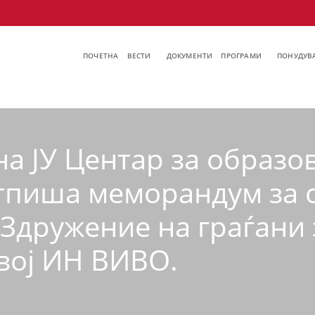
ПОЧЕТНА
ВЕСТИ
ДОКУМЕНТИ
ПРОГРАМИ
ПОНУДУВА
а ЈУ Центар за образо
тпиша меморандум за с
Здружение на граѓани 
вој ИН ВИВО.