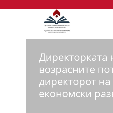
Директорката н
возрасните по
директорот на 
економски раз