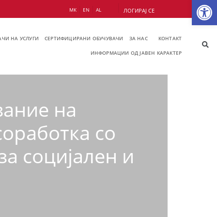
Op
МК
EN
AL
ЛОГИРАЈ СЕ
ЧИ НА УСЛУГИ
СЕРТИФИЦИРАНИ ОБУЧУВАЧИ
ЗА НАС
КОНТАКТ
ИНФОРМАЦИИ ОД ЈАВЕН КАРАКТЕР
вание на
оработка со
за социјален и