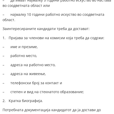
– да имаат најмалку 5 години работно искуство во настава
во соодветната област или
– најмалку 10 години работно искуство во соодветната
област.
Заинтересираните кандидати треба да достават:
1. Пријава за членови на комисии која треба да содржи:
– име и презиме,
– работно место,
– адреса на работно место,
– адреса на живеење,
– телефонски број за контакт и
– степен и вид на стекнатото образование;
2. Кратка биографија.
Потребната документација кандидатот да ја достави до