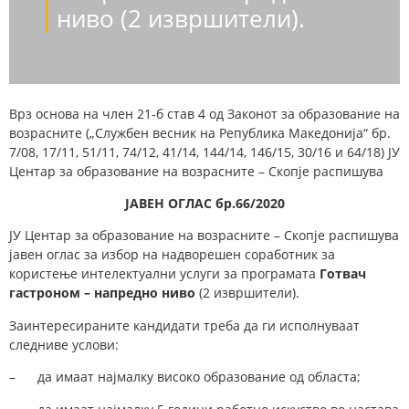
ниво (2 извршители).
Bрз основа на член 21-б став 4 од Законот за образование на
возрасните („Службен весник на Република Македонија“ бр.
7/08, 17/11, 51/11, 74/12, 41/14, 144/14, 146/15, 30/16 и 64/18) ЈУ
Центар за образование на возрасните – Скопје распишува
ЈАВЕН ОГЛАС бр.66/2020
ЈУ Центар за образование на возрасните – Скопје распишува
јавен оглас за избор на надворешен соработник за
користење интелектуални услуги за програмата
Готвач
гастроном – напредно ниво
(2 извршители).
Заинтересираните кандидати треба да ги исполнуваат
следниве услови:
– да имаат најмалку високо образование од областа;