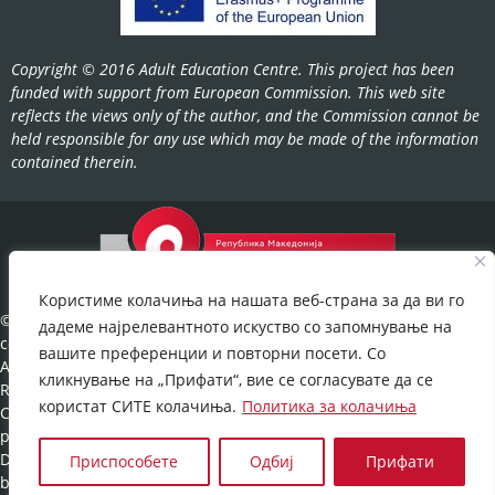
Copyright © 2016 Adult Education Centre. This project has been
funded with support from European Commission. This web site
reflects the views only of the author, and the Commission cannot be
held responsible for any use which may be made of the information
contained therein.
Користиме колачиња на нашата веб-страна за да ви го
©2022-
дадеме најрелевантното искуство со запомнување на
cov.gov.mk.
вашите преференции и повторни посети. Со
All Rights
кликнување на „Прифати“, вие се согласувате да се
Reserved.
користат СИТЕ колачиња.
Политика за колачиња
Cookies
policy
©
Developed
Приспособете
Одбиј
Прифати
by:
UNET