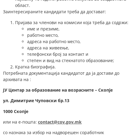
област.
Заинтересираните кандидати треба да достават:
Пријава за членови на комисии која треба да содржи:
име и презиме,
работно место,
адреса на работно место,
адреса на живеење,
телефонски број за контакт и
степен и вид на стекнатото образование;
Кратка биографија.
Потребната документација кандидатот да ја достави до
архивата на :
ЈУ Центар за образование на возрасните – Скопје
у
л.
Димитрие Чуповски
бр.
1
3
1000 Скопје
или на е-пошта:
contact@cov.gov.mk
со назнака за избор на надворешен соработник