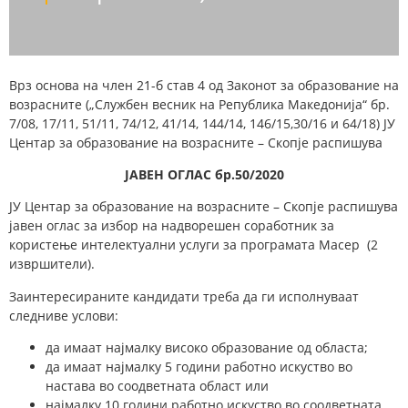
Врз основа на член 21-б став 4 од Законот за образование на
возрасните („Службен весник на Република Македонија“ бр.
7/08, 17/11, 51/11, 74/12, 41/14, 144/14, 146/15,30/16 и 64/18) ЈУ
Центар за образование на возрасните – Скопје распишува
ЈАВЕН ОГЛАС бр.50/2020
ЈУ Центар за образование на возрасните – Скопје распишува
јавен оглас за избор на надворешен соработник за
користење интелектуални услуги за програматa Масер
(2
извршители).
Заинтересираните кандидати треба да ги исполнуваат
следниве услови:
да имаат најмалку високо образование од областа;
да имаат најмалку 5 години работно искуство во
настава во соодветната област или
најмалку 10 години работно искуство во соодветната