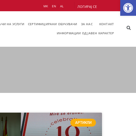
Op
МК
EN
AL
ЛОГИРАЈ СЕ
ЧИ НА УСЛУГИ
СЕРТИФИЦИРАНИ ОБУЧУВАЧИ
ЗА НАС
КОНТАКТ
ИНФОРМАЦИИ ОД ЈАВЕН КАРАКТЕР
АРТИКЛИ