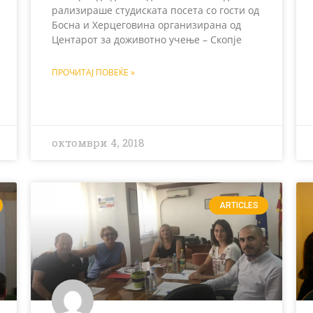
рализираше студиската посета со гости од
Босна и Херцеговина организирана од
Центарот за доживотно учење – Скопје
ПРОЧИТАЈ ПОВЕЌЕ »
октомври 4, 2018
ARTICLES