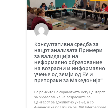
Консултативна средба за
нацрт анализата Примери
за валидација на
неформално образование
на возрасни и информално
учење од земји од ЕУ и
препораки за Македонија“
Во рамките на соработката меѓу Центарот
за образование на возрасните со
Центарот за доживотно учење, а со
финансиска поддршка од DVV International